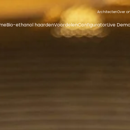
Architecten
Over o
me
Bio-ethanol haarden
Voordelen
Configurator
Live Demo