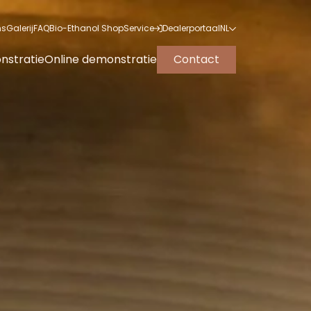
ns
Galerij
FAQ
Bio-Ethanol Shop
Service
Dealerportaal
NL
EN
nstratie
Online demonstratie
Contact