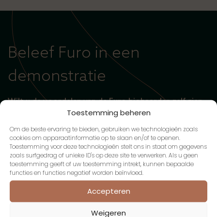
Beleef Furo in een
demonstratie
Wilt u de voordelen van de Furo biohaarden zelf zien
Toestemming beheren
en ervaren? Onze partners demonstreren u graag de
haarden en adviseren u over uw specifieke situatie.
Om de beste ervaring te bieden, gebruiken we technologieën zoals
cookies om apparaatinformatie op te slaan en/of te openen.
Toestemming voor deze technologieën stelt ons in staat om gegevens
zoals surfgedrag of unieke ID's op deze site te verwerken. Als u geen
Beleef Furo Live
toestemming geeft of uw toestemming intrekt, kunnen bepaalde
functies en functies negatief worden beïnvloed.
Accepteren
Weigeren